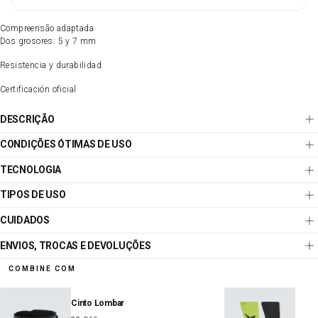
Compreensão adaptada
Dos grosores: 5 y 7 mm
Resistencia y durabilidad
Certificación oficial
DESCRIÇÃO
CONDIÇÕES ÓTIMAS DE USO
TECNOLOGIA
TIPOS DE USO
CUIDADOS
ENVIOS, TROCAS E DEVOLUÇÕES
COMBINE COM
Cinto Lombar
Estaf