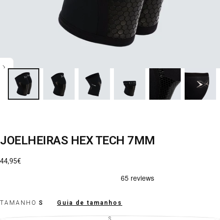
JOELHEIRAS HEX TECH 7MM
Preço
44,95€
regular
TAMANHO
S
Guia de tamanhos
S